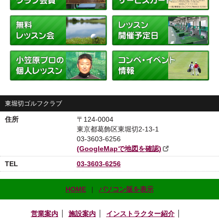
営業案内
この度、弊社 東堀切ゴ･･･
グリーンのオープンの中止
2024.07.16
≪グリーンのオープンの･･･
お知らせ
2023.06.22
練習する時には、必ずグ･･･
東堀切ゴルフクラブ
住所
〒124-0004
夏季休業のお知らせ
2026.08.04
東京都葛飾区東堀切2-13-1
夏季休業のお知らせ 8･･･
03-3603-6256
(GoogleMapで地図を確認)
TEL
03-3603-6256
HOME
|
パソコン版を表示
営業案内
施設案内
インストラクター紹介